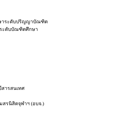
กษาระดับปริญญาบัณฑิต
ระดับบัณฑิตศึกษา
ยีสารสนเทศ
สรนิสิตจุฬาฯ (อบจ.)