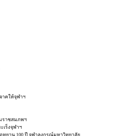
ะ
ิจาคให้จุฬาฯ
รมราชสมภพฯ
มะเร็งจุฬาฯ
ุทยาน 100 ปี จุฬาลงกรณ์มหาวิทยาลัย