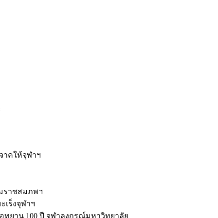
ะ
ิจาคให้จุฬาฯ
รมราชสมภพฯ
มะเร็งจุฬาฯ
ุทยาน 100 ปี จุฬาลงกรณ์มหาวิทยาลัย