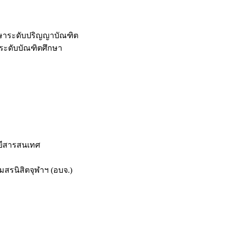
กษาระดับปริญญาบัณฑิต
ระดับบัณฑิตศึกษา
ยีสารสนเทศ
สรนิสิตจุฬาฯ (อบจ.)