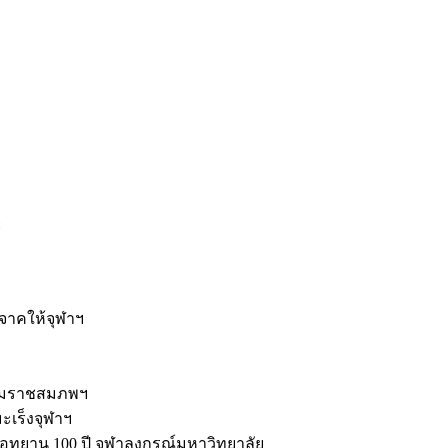
ะ
ิจาคให้จุฬาฯ
รมราชสมภพฯ
มะเร็งจุฬาฯ
ุทยาน 100 ปี จุฬาลงกรณ์มหาวิทยาลัย