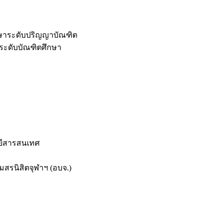
กษาระดับปริญญาบัณฑิต
ระดับบัณฑิตศึกษา
ยีสารสนเทศ
สรนิสิตจุฬาฯ (อบจ.)