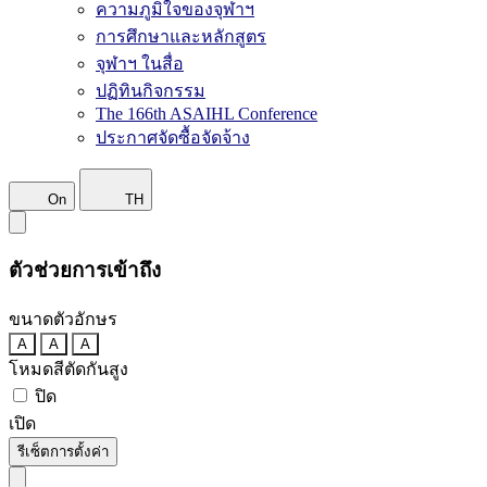
ความภูมิใจของจุฬาฯ
การศึกษาและหลักสูตร
จุฬาฯ ในสื่อ
ปฏิทินกิจกรรม
The 166th ASAIHL Conference
ประกาศจัดซื้อจัดจ้าง
On
TH
ตัวช่วยการเข้าถึง
ขนาดตัวอักษร
A
A
A
โหมดสีตัดกันสูง
ปิด
เปิด
รีเซ็ตการตั้งค่า