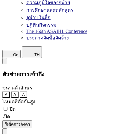
ความภูมิใจของจุฬาฯ
การศึกษาและหลักสูตร
จุฬาฯ ในสื่อ
ปฏิทินกิจกรรม
The 166th ASAIHL Conference
ประกาศจัดซื้อจัดจ้าง
On
TH
ตัวช่วยการเข้าถึง
ขนาดตัวอักษร
A
A
A
โหมดสีตัดกันสูง
ปิด
เปิด
รีเซ็ตการตั้งค่า