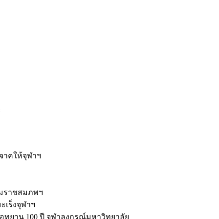
ะ
ิจาคให้จุฬาฯ
รมราชสมภพฯ
มะเร็งจุฬาฯ
ุทยาน 100 ปี จุฬาลงกรณ์มหาวิทยาลัย