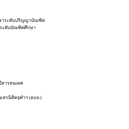
กษาระดับปริญญาบัณฑิต
ระดับบัณฑิตศึกษา
ยีสารสนเทศ
สรนิสิตจุฬาฯ (อบจ.)