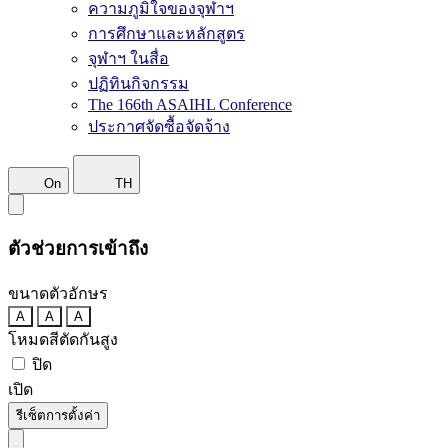
ความภูมิใจของจุฬาฯ
การศึกษาและหลักสูตร
จุฬาฯ ในสื่อ
ปฏิทินกิจกรรม
The 166th ASAIHL Conference
ประกาศจัดซื้อจัดจ้าง
On
TH
ตัวช่วยการเข้าถึง
ขนาดตัวอักษร
A
A
A
โหมดสีตัดกันสูง
ปิด
เปิด
รีเซ็ตการตั้งค่า