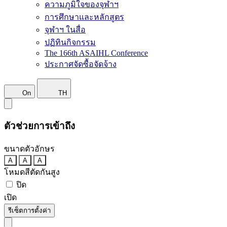
ความภูมิใจของจุฬาฯ
การศึกษาและหลักสูตร
จุฬาฯ ในสื่อ
ปฏิทินกิจกรรม
The 166th ASAIHL Conference
ประกาศจัดซื้อจัดจ้าง
On
TH
ตัวช่วยการเข้าถึง
ขนาดตัวอักษร
A
A
A
โหมดสีตัดกันสูง
ปิด
เปิด
รีเซ็ตการตั้งค่า