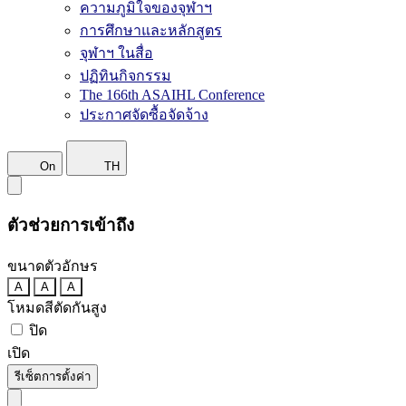
ความภูมิใจของจุฬาฯ
การศึกษาและหลักสูตร
จุฬาฯ ในสื่อ
ปฏิทินกิจกรรม
The 166th ASAIHL Conference
ประกาศจัดซื้อจัดจ้าง
On
TH
ตัวช่วยการเข้าถึง
ขนาดตัวอักษร
A
A
A
โหมดสีตัดกันสูง
ปิด
เปิด
รีเซ็ตการตั้งค่า