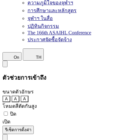
ความภูมิใจของจุฬาฯ
การศึกษาและหลักสูตร
จุฬาฯ ในสื่อ
ปฏิทินกิจกรรม
The 166th ASAIHL Conference
ประกาศจัดซื้อจัดจ้าง
On
TH
ตัวช่วยการเข้าถึง
ขนาดตัวอักษร
A
A
A
โหมดสีตัดกันสูง
ปิด
เปิด
รีเซ็ตการตั้งค่า