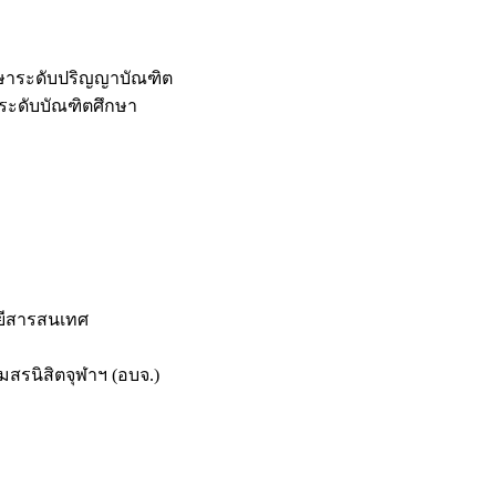
กษาระดับปริญญาบัณฑิต
ระดับบัณฑิตศึกษา
ยีสารสนเทศ
สรนิสิตจุฬาฯ (อบจ.)