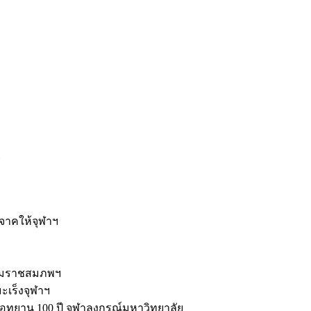
ะ
ิจาคให้จุฬาฯ
รมราชสมภพฯ
มะเร็งจุฬาฯ
ุทยาน 100 ปี จุฬาลงกรณ์มหาวิทยาลัย