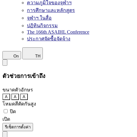
ความภูมิใจของจุฬาฯ
การศึกษาและหลักสูตร
จุฬาฯ ในสื่อ
ปฏิทินกิจกรรม
The 166th ASAIHL Conference
ประกาศจัดซื้อจัดจ้าง
On
TH
ตัวช่วยการเข้าถึง
ขนาดตัวอักษร
A
A
A
โหมดสีตัดกันสูง
ปิด
เปิด
รีเซ็ตการตั้งค่า