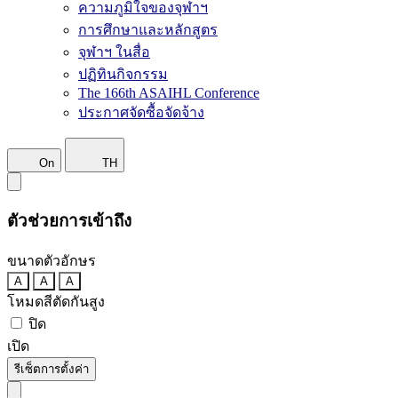
ความภูมิใจของจุฬาฯ
การศึกษาและหลักสูตร
จุฬาฯ ในสื่อ
ปฏิทินกิจกรรม
The 166th ASAIHL Conference
ประกาศจัดซื้อจัดจ้าง
On
TH
ตัวช่วยการเข้าถึง
ขนาดตัวอักษร
A
A
A
โหมดสีตัดกันสูง
ปิด
เปิด
รีเซ็ตการตั้งค่า