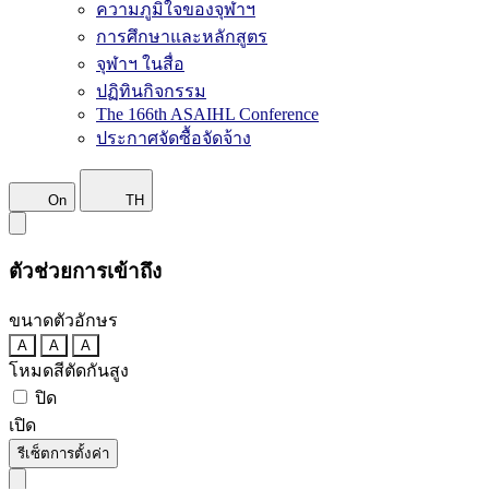
ความภูมิใจของจุฬาฯ
การศึกษาและหลักสูตร
จุฬาฯ ในสื่อ
ปฏิทินกิจกรรม
The 166th ASAIHL Conference
ประกาศจัดซื้อจัดจ้าง
On
TH
ตัวช่วยการเข้าถึง
ขนาดตัวอักษร
A
A
A
โหมดสีตัดกันสูง
ปิด
เปิด
รีเซ็ตการตั้งค่า