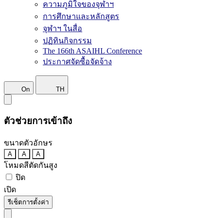
ความภูมิใจของจุฬาฯ
การศึกษาและหลักสูตร
จุฬาฯ ในสื่อ
ปฏิทินกิจกรรม
The 166th ASAIHL Conference
ประกาศจัดซื้อจัดจ้าง
On
TH
ตัวช่วยการเข้าถึง
ขนาดตัวอักษร
A
A
A
โหมดสีตัดกันสูง
ปิด
เปิด
รีเซ็ตการตั้งค่า