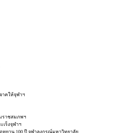
ะ
ิจาคให้จุฬาฯ
รมราชสมภพฯ
มะเร็งจุฬาฯ
ุทยาน 100 ปี จุฬาลงกรณ์มหาวิทยาลัย