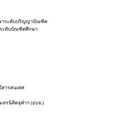
กษาระดับปริญญาบัณฑิต
ระดับบัณฑิตศึกษา
ยีสารสนเทศ
สรนิสิตจุฬาฯ (อบจ.)