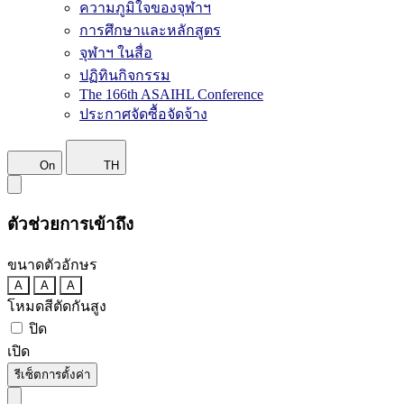
ความภูมิใจของจุฬาฯ
การศึกษาและหลักสูตร
จุฬาฯ ในสื่อ
ปฏิทินกิจกรรม
The 166th ASAIHL Conference
ประกาศจัดซื้อจัดจ้าง
On
TH
ตัวช่วยการเข้าถึง
ขนาดตัวอักษร
A
A
A
โหมดสีตัดกันสูง
ปิด
เปิด
รีเซ็ตการตั้งค่า