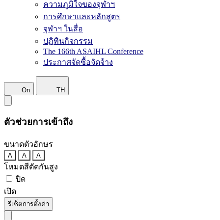
ความภูมิใจของจุฬาฯ
การศึกษาและหลักสูตร
จุฬาฯ ในสื่อ
ปฏิทินกิจกรรม
The 166th ASAIHL Conference
ประกาศจัดซื้อจัดจ้าง
On
TH
ตัวช่วยการเข้าถึง
ขนาดตัวอักษร
A
A
A
โหมดสีตัดกันสูง
ปิด
เปิด
รีเซ็ตการตั้งค่า