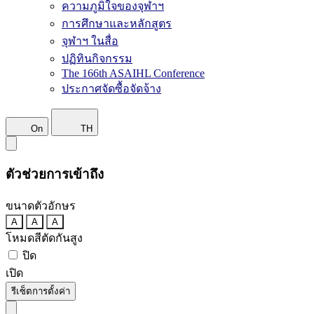
ความภูมิใจของจุฬาฯ
การศึกษาและหลักสูตร
จุฬาฯ ในสื่อ
ปฏิทินกิจกรรม
The 166th ASAIHL Conference
ประกาศจัดซื้อจัดจ้าง
On
TH
ตัวช่วยการเข้าถึง
ขนาดตัวอักษร
A
A
A
โหมดสีตัดกันสูง
ปิด
เปิด
รีเซ็ตการตั้งค่า