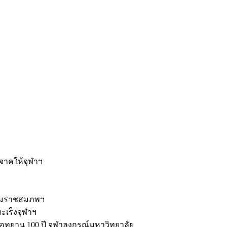
ะ
ิจาคให้จุฬาฯ
รมราชสมภพฯ
มะเร็งจุฬาฯ
ุทยาน 100 ปี จุฬาลงกรณ์มหาวิทยาลัย