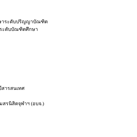
กษาระดับปริญญาบัณฑิต
ระดับบัณฑิตศึกษา
ยีสารสนเทศ
สรนิสิตจุฬาฯ (อบจ.)