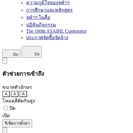
ความภูมิใจของจุฬาฯ
การศึกษาและหลักสูตร
จุฬาฯ ในสื่อ
ปฏิทินกิจกรรม
The 166th ASAIHL Conference
ประกาศจัดซื้อจัดจ้าง
On
TH
ตัวช่วยการเข้าถึง
ขนาดตัวอักษร
A
A
A
โหมดสีตัดกันสูง
ปิด
เปิด
รีเซ็ตการตั้งค่า