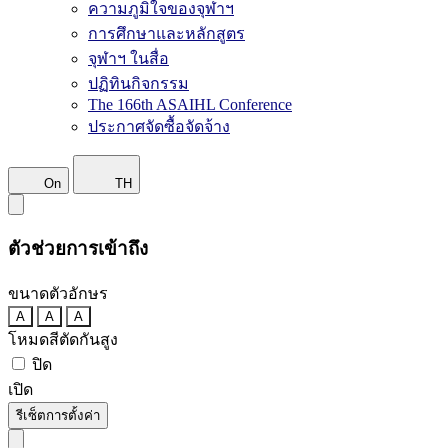
ความภูมิใจของจุฬาฯ
การศึกษาและหลักสูตร
จุฬาฯ ในสื่อ
ปฏิทินกิจกรรม
The 166th ASAIHL Conference
ประกาศจัดซื้อจัดจ้าง
On
TH
ตัวช่วยการเข้าถึง
ขนาดตัวอักษร
A
A
A
โหมดสีตัดกันสูง
ปิด
เปิด
รีเซ็ตการตั้งค่า