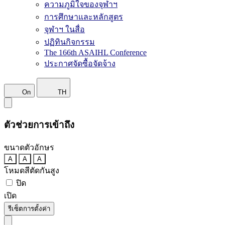
ความภูมิใจของจุฬาฯ
การศึกษาและหลักสูตร
จุฬาฯ ในสื่อ
ปฏิทินกิจกรรม
The 166th ASAIHL Conference
ประกาศจัดซื้อจัดจ้าง
On
TH
ตัวช่วยการเข้าถึง
ขนาดตัวอักษร
A
A
A
โหมดสีตัดกันสูง
ปิด
เปิด
รีเซ็ตการตั้งค่า