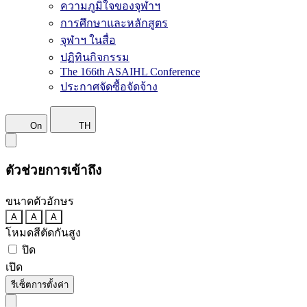
ความภูมิใจของจุฬาฯ
การศึกษาและหลักสูตร
จุฬาฯ ในสื่อ
ปฏิทินกิจกรรม
The 166th ASAIHL Conference
ประกาศจัดซื้อจัดจ้าง
On
TH
ตัวช่วยการเข้าถึง
ขนาดตัวอักษร
A
A
A
โหมดสีตัดกันสูง
ปิด
เปิด
รีเซ็ตการตั้งค่า