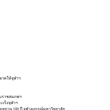
ะ
ิจาคให้จุฬาฯ
รมราชสมภพฯ
มะเร็งจุฬาฯ
ุทยาน 100 ปี จุฬาลงกรณ์มหาวิทยาลัย