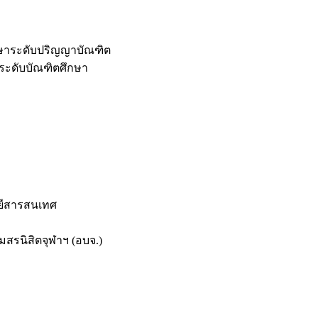
กษาระดับปริญญาบัณฑิต
ระดับบัณฑิตศึกษา
ยีสารสนเทศ
สรนิสิตจุฬาฯ (อบจ.)