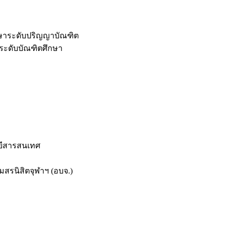
กษาระดับปริญญาบัณฑิต
ระดับบัณฑิตศึกษา
ยีสารสนเทศ
สรนิสิตจุฬาฯ (อบจ.)