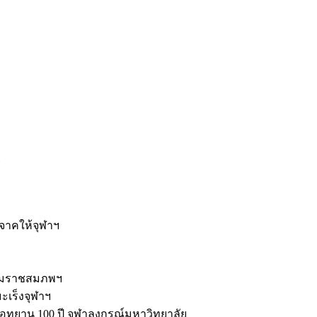
ะ
ิจาคให้จุฬาฯ
รมราชสมภพฯ
มะเร็งจุฬาฯ
ุทยาน 100 ปี จุฬาลงกรณ์มหาวิทยาลัย