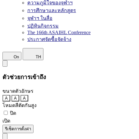
ความภูมิใจของจุฬาฯ
การศึกษาและหลักสูตร
จุฬาฯ ในสื่อ
ปฏิทินกิจกรรม
The 166th ASAIHL Conference
ประกาศจัดซื้อจัดจ้าง
On
TH
ตัวช่วยการเข้าถึง
ขนาดตัวอักษร
A
A
A
โหมดสีตัดกันสูง
ปิด
เปิด
รีเซ็ตการตั้งค่า