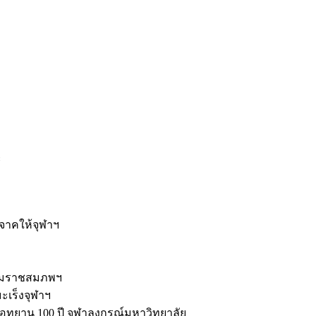
ะ
ิจาคให้จุฬาฯ
รมราชสมภพฯ
มะเร็งจุฬาฯ
ุทยาน 100 ปี จุฬาลงกรณ์มหาวิทยาลัย