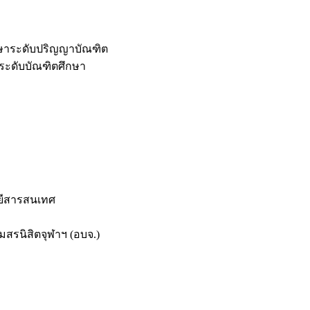
กษาระดับปริญญาบัณฑิต
ระดับบัณฑิตศึกษา
ยีสารสนเทศ
สรนิสิตจุฬาฯ (อบจ.)