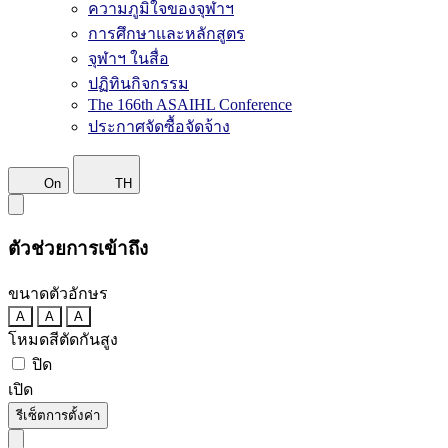
ความภูมิใจของจุฬาฯ
การศึกษาและหลักสูตร
จุฬาฯ ในสื่อ
ปฏิทินกิจกรรม
The 166th ASAIHL Conference
ประกาศจัดซื้อจัดจ้าง
On
TH
ตัวช่วยการเข้าถึง
ขนาดตัวอักษร
A
A
A
โหมดสีตัดกันสูง
ปิด
เปิด
รีเซ็ตการตั้งค่า