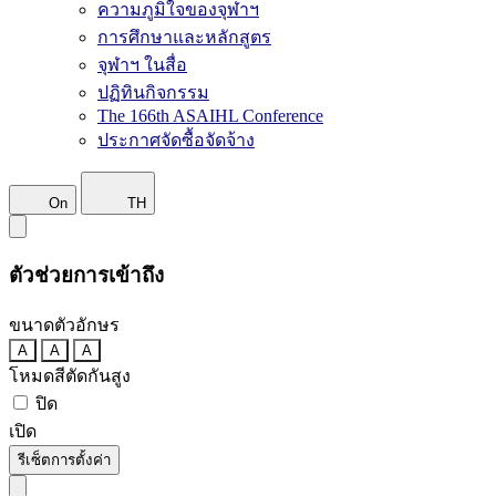
ความภูมิใจของจุฬาฯ
การศึกษาและหลักสูตร
จุฬาฯ ในสื่อ
ปฏิทินกิจกรรม
The 166th ASAIHL Conference
ประกาศจัดซื้อจัดจ้าง
On
TH
ตัวช่วยการเข้าถึง
ขนาดตัวอักษร
A
A
A
โหมดสีตัดกันสูง
ปิด
เปิด
รีเซ็ตการตั้งค่า