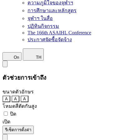
ความภูมิใจของจุฬาฯ
การศึกษาและหลักสูตร
จุฬาฯ ในสื่อ
ปฏิทินกิจกรรม
The 166th ASAIHL Conference
ประกาศจัดซื้อจัดจ้าง
On
TH
ตัวช่วยการเข้าถึง
ขนาดตัวอักษร
A
A
A
โหมดสีตัดกันสูง
ปิด
เปิด
รีเซ็ตการตั้งค่า