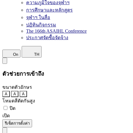
ความภูมิใจของจุฬาฯ
การศึกษาและหลักสูตร
จุฬาฯ ในสื่อ
ปฏิทินกิจกรรม
The 166th ASAIHL Conference
ประกาศจัดซื้อจัดจ้าง
On
TH
ตัวช่วยการเข้าถึง
ขนาดตัวอักษร
A
A
A
โหมดสีตัดกันสูง
ปิด
เปิด
รีเซ็ตการตั้งค่า