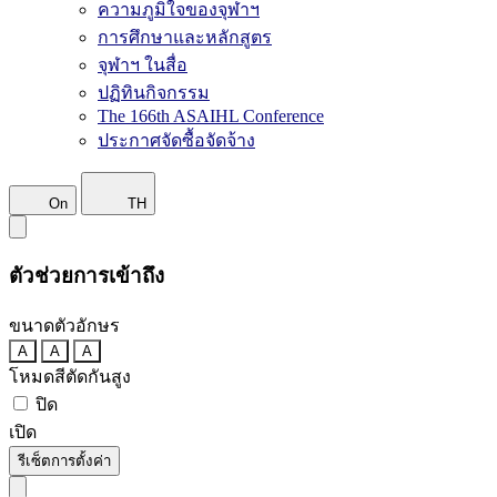
ความภูมิใจของจุฬาฯ
การศึกษาและหลักสูตร
จุฬาฯ ในสื่อ
ปฏิทินกิจกรรม
The 166th ASAIHL Conference
ประกาศจัดซื้อจัดจ้าง
On
TH
ตัวช่วยการเข้าถึง
ขนาดตัวอักษร
A
A
A
โหมดสีตัดกันสูง
ปิด
เปิด
รีเซ็ตการตั้งค่า