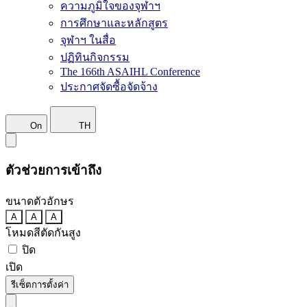
ความภูมิใจของจุฬาฯ
การศึกษาและหลักสูตร
จุฬาฯ ในสื่อ
ปฏิทินกิจกรรม
The 166th ASAIHL Conference
ประกาศจัดซื้อจัดจ้าง
On
TH
ตัวช่วยการเข้าถึง
ขนาดตัวอักษร
A
A
A
โหมดสีตัดกันสูง
ปิด
เปิด
รีเซ็ตการตั้งค่า