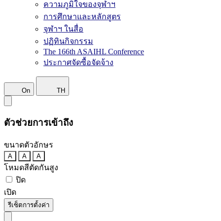
ความภูมิใจของจุฬาฯ
การศึกษาและหลักสูตร
จุฬาฯ ในสื่อ
ปฏิทินกิจกรรม
The 166th ASAIHL Conference
ประกาศจัดซื้อจัดจ้าง
On
TH
ตัวช่วยการเข้าถึง
ขนาดตัวอักษร
A
A
A
โหมดสีตัดกันสูง
ปิด
เปิด
รีเซ็ตการตั้งค่า