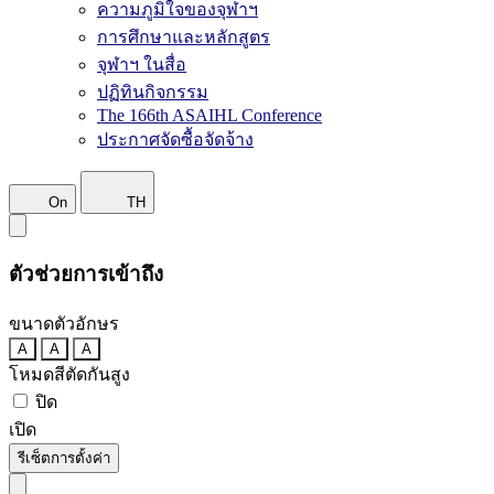
ความภูมิใจของจุฬาฯ
การศึกษาและหลักสูตร
จุฬาฯ ในสื่อ
ปฏิทินกิจกรรม
The 166th ASAIHL Conference
ประกาศจัดซื้อจัดจ้าง
On
TH
ตัวช่วยการเข้าถึง
ขนาดตัวอักษร
A
A
A
โหมดสีตัดกันสูง
ปิด
เปิด
รีเซ็ตการตั้งค่า