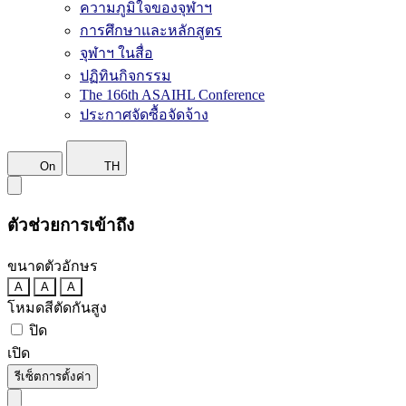
ความภูมิใจของจุฬาฯ
การศึกษาและหลักสูตร
จุฬาฯ ในสื่อ
ปฏิทินกิจกรรม
The 166th ASAIHL Conference
ประกาศจัดซื้อจัดจ้าง
On
TH
ตัวช่วยการเข้าถึง
ขนาดตัวอักษร
A
A
A
โหมดสีตัดกันสูง
ปิด
เปิด
รีเซ็ตการตั้งค่า