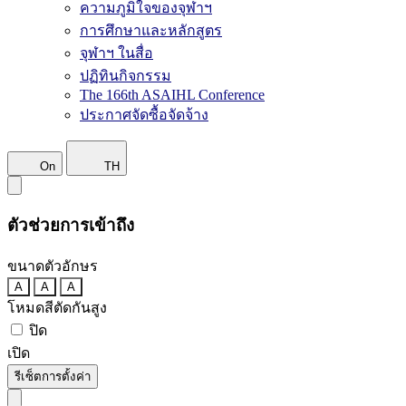
ความภูมิใจของจุฬาฯ
การศึกษาและหลักสูตร
จุฬาฯ ในสื่อ
ปฏิทินกิจกรรม
The 166th ASAIHL Conference
ประกาศจัดซื้อจัดจ้าง
On
TH
ตัวช่วยการเข้าถึง
ขนาดตัวอักษร
A
A
A
โหมดสีตัดกันสูง
ปิด
เปิด
รีเซ็ตการตั้งค่า