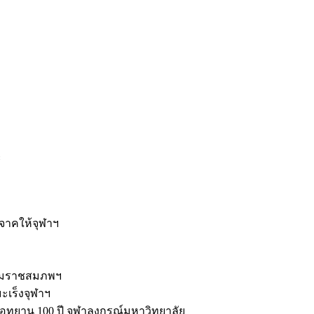
ะ
ิจาคให้จุฬาฯ
รมราชสมภพฯ
มะเร็งจุฬาฯ
ุทยาน 100 ปี จุฬาลงกรณ์มหาวิทยาลัย