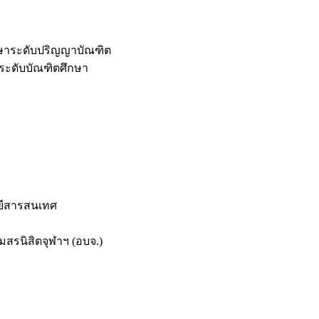
กษาระดับปริญญาบัณฑิต
ระดับบัณฑิตศึกษา
ยีสารสนเทศ
สรนิสิตจุฬาฯ (อบจ.)