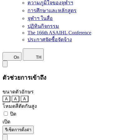
ความภูมิใจของจุฬาฯ
การศึกษาและหลักสูตร
จุฬาฯ ในสื่อ
ปฏิทินกิจกรรม
The 166th ASAIHL Conference
ประกาศจัดซื้อจัดจ้าง
On
TH
ตัวช่วยการเข้าถึง
ขนาดตัวอักษร
A
A
A
โหมดสีตัดกันสูง
ปิด
เปิด
รีเซ็ตการตั้งค่า