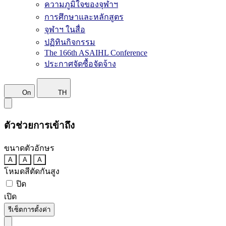
ความภูมิใจของจุฬาฯ
การศึกษาและหลักสูตร
จุฬาฯ ในสื่อ
ปฏิทินกิจกรรม
The 166th ASAIHL Conference
ประกาศจัดซื้อจัดจ้าง
On
TH
ตัวช่วยการเข้าถึง
ขนาดตัวอักษร
A
A
A
โหมดสีตัดกันสูง
ปิด
เปิด
รีเซ็ตการตั้งค่า