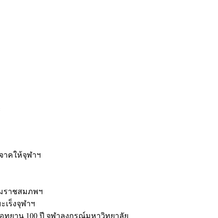
ะ
ิจาคให้จุฬาฯ
รมราชสมภพฯ
มะเร็งจุฬาฯ
ุทยาน 100 ปี จุฬาลงกรณ์มหาวิทยาลัย