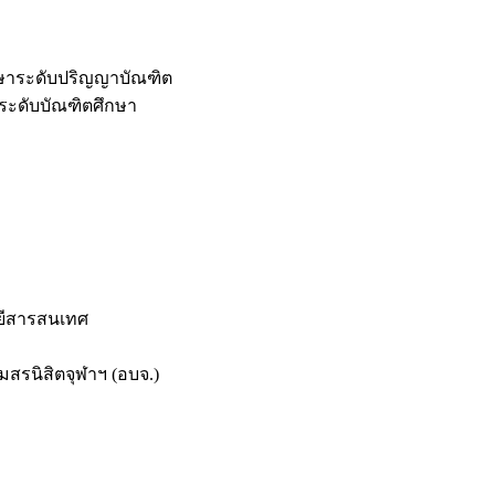
กษาระดับปริญญาบัณฑิต
ระดับบัณฑิตศึกษา
ยีสารสนเทศ
สรนิสิตจุฬาฯ (อบจ.)