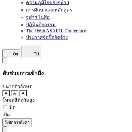
ความภูมิใจของจุฬาฯ
การศึกษาและหลักสูตร
จุฬาฯ ในสื่อ
ปฏิทินกิจกรรม
The 166th ASAIHL Conference
ประกาศจัดซื้อจัดจ้าง
On
TH
ตัวช่วยการเข้าถึง
ขนาดตัวอักษร
A
A
A
โหมดสีตัดกันสูง
ปิด
เปิด
รีเซ็ตการตั้งค่า