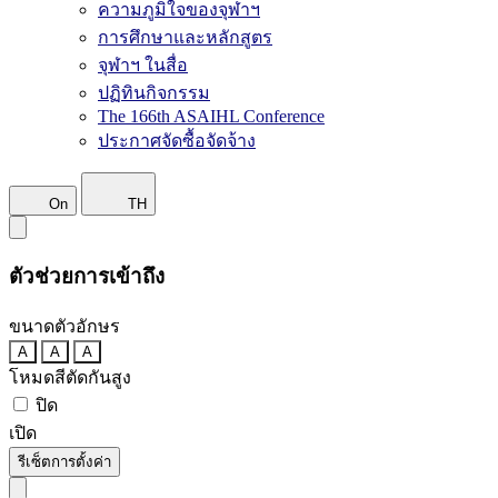
ความภูมิใจของจุฬาฯ
การศึกษาและหลักสูตร
จุฬาฯ ในสื่อ
ปฏิทินกิจกรรม
The 166th ASAIHL Conference
ประกาศจัดซื้อจัดจ้าง
On
TH
ตัวช่วยการเข้าถึง
ขนาดตัวอักษร
A
A
A
โหมดสีตัดกันสูง
ปิด
เปิด
รีเซ็ตการตั้งค่า