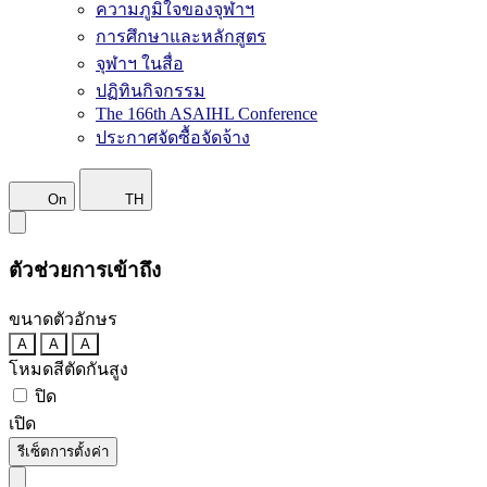
ความภูมิใจของจุฬาฯ
การศึกษาและหลักสูตร
จุฬาฯ ในสื่อ
ปฏิทินกิจกรรม
The 166th ASAIHL Conference
ประกาศจัดซื้อจัดจ้าง
On
TH
ตัวช่วยการเข้าถึง
ขนาดตัวอักษร
A
A
A
โหมดสีตัดกันสูง
ปิด
เปิด
รีเซ็ตการตั้งค่า