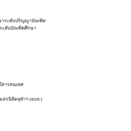
กษาระดับปริญญาบัณฑิต
ระดับบัณฑิตศึกษา
ยีสารสนเทศ
สรนิสิตจุฬาฯ (อบจ.)