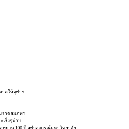
ะ
ิจาคให้จุฬาฯ
รมราชสมภพฯ
มะเร็งจุฬาฯ
ุทยาน 100 ปี จุฬาลงกรณ์มหาวิทยาลัย