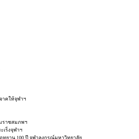
ะ
ิจาคให้จุฬาฯ
รมราชสมภพฯ
มะเร็งจุฬาฯ
ุทยาน 100 ปี จุฬาลงกรณ์มหาวิทยาลัย