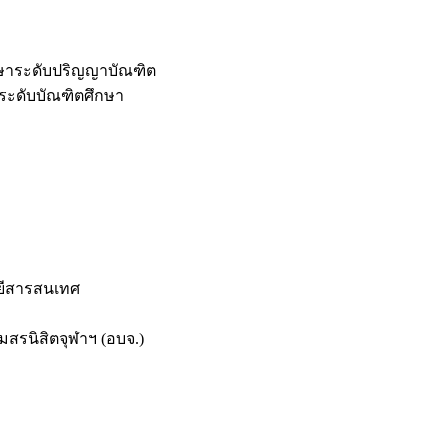
กษาระดับปริญญาบัณฑิต
ระดับบัณฑิตศึกษา
ยีสารสนเทศ
สรนิสิตจุฬาฯ (อบจ.)