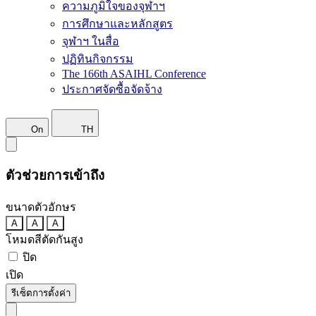
ความภูมิใจของจุฬาฯ
การศึกษาและหลักสูตร
จุฬาฯ ในสื่อ
ปฏิทินกิจกรรม
The 166th ASAIHL Conference
ประกาศจัดซื้อจัดจ้าง
On
TH
ตัวช่วยการเข้าถึง
ขนาดตัวอักษร
A
A
A
โหมดสีตัดกันสูง
ปิด
เปิด
รีเซ็ตการตั้งค่า