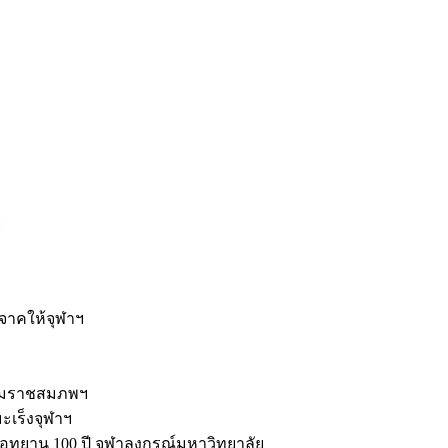
ะ
ิจาคให้จุฬาฯ
รมราชสมภพฯ
มะเร็งจุฬาฯ
ุทยาน 100 ปี จุฬาลงกรณ์มหาวิทยาลัย