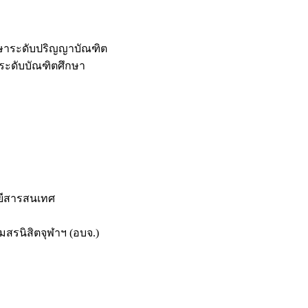
กษาระดับปริญญาบัณฑิต
ระดับบัณฑิตศึกษา
ยีสารสนเทศ
สรนิสิตจุฬาฯ (อบจ.)