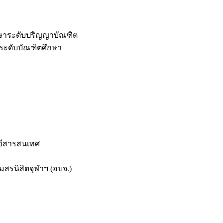
กษาระดับปริญญาบัณฑิต
ระดับบัณฑิตศึกษา
ยีสารสนเทศ
สรนิสิตจุฬาฯ (อบจ.)