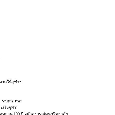
ะ
ิจาคให้จุฬาฯ
รมราชสมภพฯ
มะเร็งจุฬาฯ
ุทยาน 100 ปี จุฬาลงกรณ์มหาวิทยาลัย